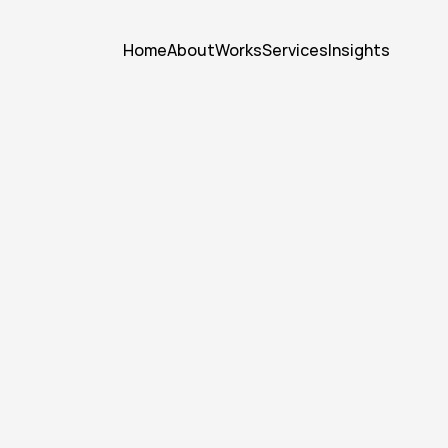
Home
About
Works
Services
Insights
l
Stories
That
rt,
and
Stick
in