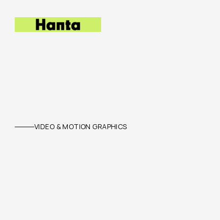
VIDEO & MOTION GRAPHICS
We
Create
Visua
Captivate,
Conve
Memory.